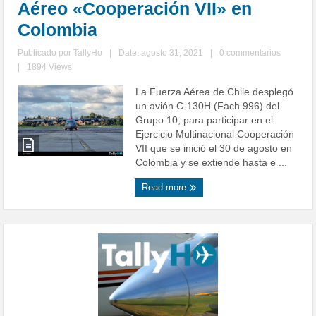
Aéreo «Cooperación VII» en
Colombia
Publicado por
TallyHo
|
Date: agosto 31, 2021
|
0 commentarios
|
1894 Views
La Fuerza Aérea de Chile desplegó
un avión C-130H (Fach 996) del
Grupo 10, para participar en el
Ejercicio Multinacional Cooperación
VII que se inició el 30 de agosto en
Colombia y se extiende hasta e ...
Read more