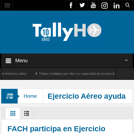
Menu
mérica Latina
Thales multiplica por diez su capacidad de producción de radares en B
 Ángeles y Farnborough, Reino Unido
Airbus U030 Flexrotor inicia sus operaciones 
Ejercicio Aéreo ayuda
Home
humanitaria
FACH participa en Ejercicio