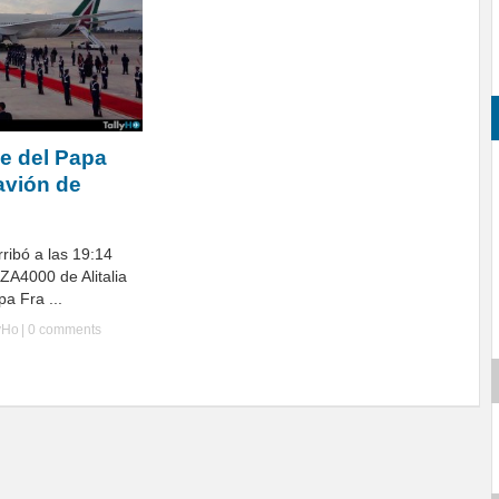
le del Papa
avión de
rribó a las 19:14
AZA4000 de Alitalia
a Fra ...
yHo
|
0 comments