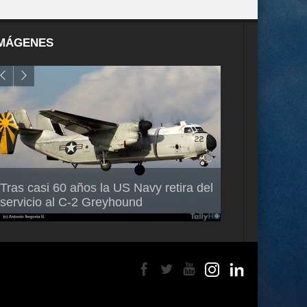
MÁGENES
Air France-KLM anuncia a Guilhem
Thales multipl
Tras casi 60 años la US Navy retira del
Mallet como nuevo Director General
capacidad de 
servicio al C-2 Greyhound
para América Latina
en Brasil