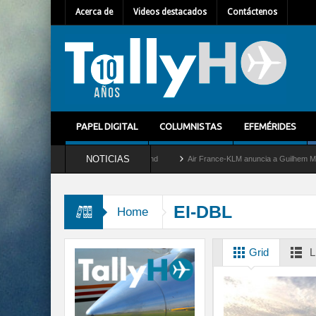
Acerca de
Videos destacados
Contáctenos
PAPEL DIGITAL
COLUMNISTAS
EFEMÉRIDES
NOTICIAS
 retira del servicio al C-2 Greyhound
Air France-KLM anuncia a Guilhem Mallet com
EI-DBL
Home
Grid
L