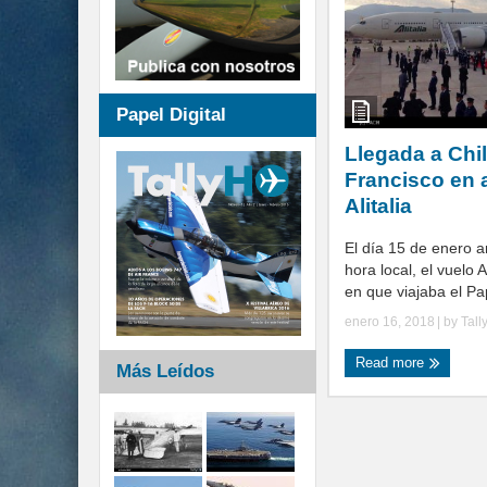
Papel Digital
Llegada a Chi
Francisco en 
Alitalia
El día 15 de enero a
hora local, el vuelo 
en que viajaba el Pap
enero 16, 2018
| by
Tall
Read more
Más Leídos