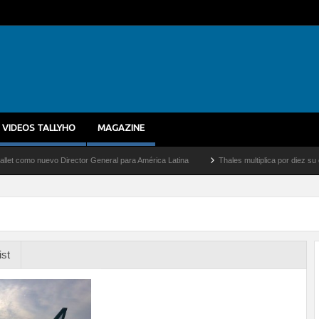
VIDEOS TALLYHO
MAGAZINE
o nuevo Director General para América Latina
Thales multiplica por diez su capacid
ist