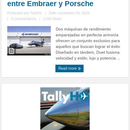
entre Embraer y Porsche
Publicado por
TallyHo
|
Date: noviembre 06, 2020
|
0 commentarios
|
1709 Views
Dos máquinas de rendimiento
emparejadas en perfecta armonía
ofrecen un conjunto exclusivo para
aquellos que buscan lograr el éxito.
Diseñado en tándem, Duet fusiona
velocidad y estilo, lujo y potencia ...
Read more