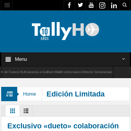
Menu
r France-KLM anuncia a Guilhem Mallet como nuevo Director General para América Latina
 8000 de Bombardier establece un nuevo récord de velocidad entre Los Ángeles y Farnboro
Edición Limitada
Home
Exclusivo «dueto» colaboración