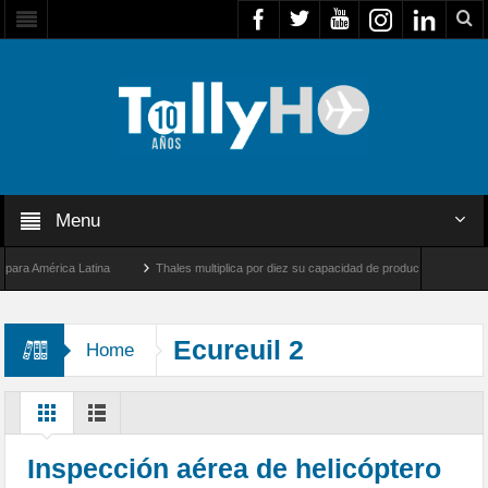
Menu
 América Latina
Thales multiplica por diez su capacidad de producción de radares en
os Ángeles y Farnborough, Reino Unido
Airbus U030 Flexrotor inicia sus operacione
Ecureuil 2
Home
Inspección aérea de helicóptero