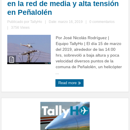
en la red de media y alta tensión
en Peñalolén
Publicado por
TallyHo
|
Date: marzo 16, 2019
|
0 commentarios
|
3756 Views
Por José Nicolás Rodríguez |
Equipo TallyHo | El día 15 de marzo
del 2019, alrededor de las 14:00
hrs, sobrevoló a baja altura y poca
velocidad diversos puntos de la
comuna de Peñalolén, un helicópter
...
Read more