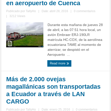
en aeropuerto de Cuenca
Publicado por
TallyHo
|
Date: abril 28, 2016
|
0 commentarios
|
3212 Views
Durante esta mañana de jueves 28
de abril, a las 07:51 hora local, un
avión Embraer ERJ-190LR
matrícula HC-COX, de la aerolínea
ecuatoriana TAME al momento de
aterrizar, se despistó en el
Aeropuerto ...
Read more
Más de 2.000 ovejas
magallánicas son transportadas
a Ecuador a través de LAN
CARGO
Publicado por
TallyHo
|
Date: enero 25, 2016
|
0 commentarios