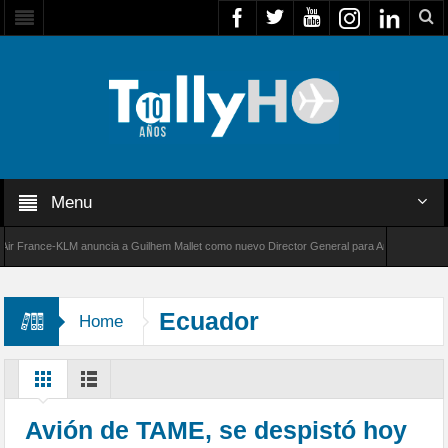
Menu
rance-KLM anuncia a Guilhem Mallet como nuevo Director General para América Latina
00 de Bombardier establece un nuevo récord de velocidad entre Los Ángeles y Farnborough
Ecuador
Home
Avión de TAME, se despistó hoy