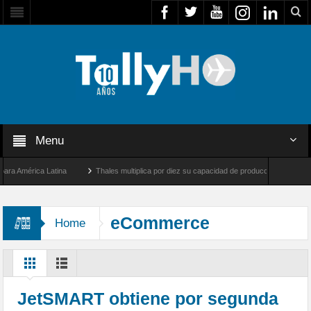
Menu
América Latina
Thales multiplica por diez su capacidad de producción de radares en 
s Ángeles y Farnborough, Reino Unido
Airbus U030 Flexrotor inicia sus operaciones
eCommerce
Home
JetSMART obtiene por segunda