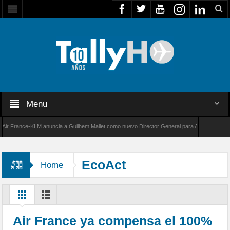
Menu
France-KLM anuncia a Guilhem Mallet como nuevo Director General para América Latina
8000 de Bombardier establece un nuevo récord de velocidad entre Los Ángeles y Farnboroug
EcoAct
Home
Air France ya compensa el 100%