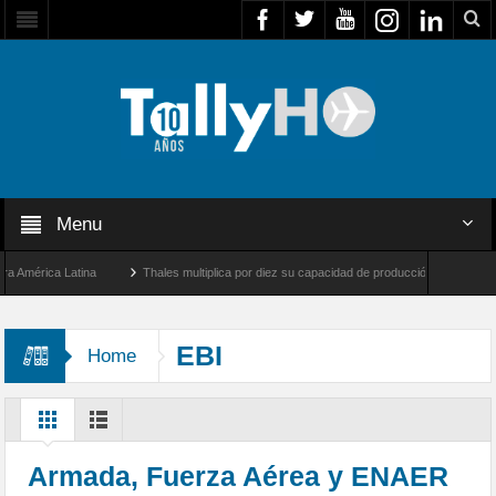
Menu
mérica Latina
Thales multiplica por diez su capacidad de producción de radares en Br
 Ángeles y Farnborough, Reino Unido
Airbus U030 Flexrotor inicia sus operaciones c
EBI
Home
Armada, Fuerza Aérea y ENAER