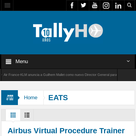
Menu
r France-KLM anuncia a Guilhem Mallet como nuevo Director General para América Latina
 8000 de Bombardier establece un nuevo récord de velocidad entre Los Ángeles y Farnboro
EATS
Home
Airbus Virtual Procedure Trainer