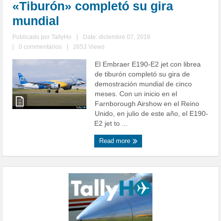
«Tiburón» completó su gira
mundial
Publicado por
TallyHo
|
Date: diciembre 07, 2018
|
0 commentarios
|
2653 Views
El Embraer E190-E2 jet con librea
de tiburón completó su gira de
demostración mundial de cinco
meses. Con un inicio en el
Farnborough Airshow en el Reino
Unido, en julio de este año, el E190-
E2 jet to ...
Read more