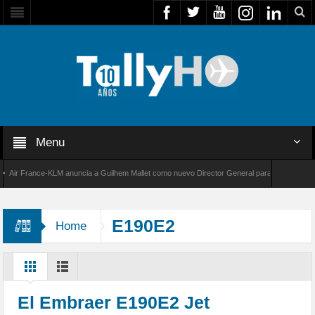
Menu
r France-KLM anuncia a Guilhem Mallet como nuevo Director General para América Latina
 8000 de Bombardier establece un nuevo récord de velocidad entre Los Ángeles y Farnboro
E190E2
Home
El Embraer E190E2 Jet