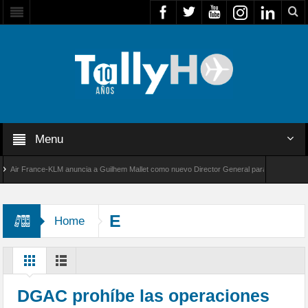
Menu
r France-KLM anuncia a Guilhem Mallet como nuevo Director General para América Latina
 8000 de Bombardier establece un nuevo récord de velocidad entre Los Ángeles y Farnboro
E
Home
DGAC prohíbe las operaciones