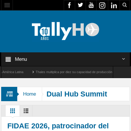
Menu
rica Latina
Thales multiplica por diez su capacidad de producción de radares en Bra
ngeles y Farnborough, Reino Unido
Airbus U030 Flexrotor inicia sus operaciones co
Dual Hub Summit
Home
FIDAE 2026, patrocinador del