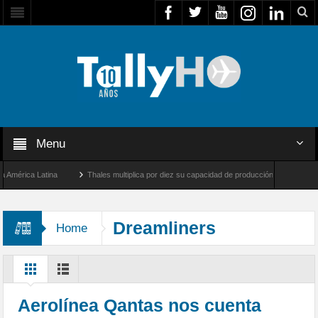
Menu
rica Latina
Thales multiplica por diez su capacidad de producción de radares en Bra
ngeles y Farnborough, Reino Unido
Airbus U030 Flexrotor inicia sus operaciones co
Dreamliners
Home
Aerolínea Qantas nos cuenta