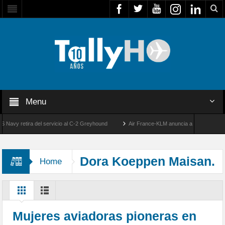
Menu
y retira del servicio al C-2 Greyhound
Air France-KLM anuncia a Guilhem Mallet co
50 años de la llegada de los primeros F-5E Tigre II de la FACH
Dora Koeppen Maisan.
Home
Mujeres aviadoras pioneras en