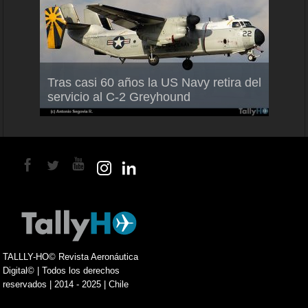
Air F
nio
Tras casi 60 años la US Navy retira del
Malle
servicio al C-2 Greyhound
para 
TALLLY-HO© Revista Aeronáutica
Digital© | Todos los derechos
reservados | 2014 - 2025 | Chile