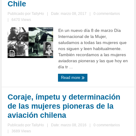
Chile
Publicado por
TallyHo
|
Date: marzo 08, 2017
|
0 commentarios
|
6470 Views
En un nuevo día 8 de marzo Día
Internacional de la Mujer,
saludamos a todas las mujeres que
nos siguen y leen habitualmente.
También recordamos a las mujeres
aviadoras pioneras y las que hoy en
día tr ...
Read more
Coraje, ímpetu y determinación
de las mujeres pioneras de la
aviación chilena
Publicado por
TallyHo
|
Date: marzo 08, 2016
|
0 commentarios
|
3689 Views