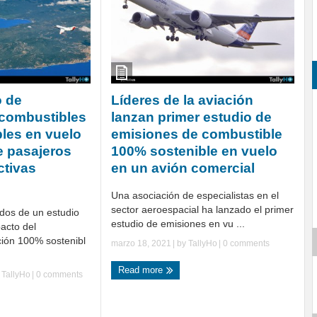
o de
Líderes de la aviación
 combustibles
lanzan primer estudio de
les en vuelo
emisiones de combustible
e pasajeros
100% sostenible en vuelo
ctivas
en un avión comercial
Una asociación de especialistas en el
sector aeroespacial ha lanzado el primer
ados de un estudio
estudio de emisiones en vu ...
acto del
ción 100% sostenibl
marzo 18, 2021
| by
TallyHo
|
0 comments
Read more
y
TallyHo
|
0 comments