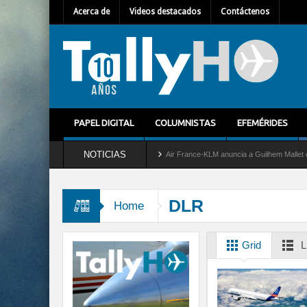
Acerca de
Videos destacados
Contáctenos
PAPEL DIGITAL
COLUMNISTAS
EFEMÉRIDES
NOTICIAS
a del servicio al C-2 Greyhound
Air France-KLM anuncia a Guilhem Mallet como nuev
DLR
Home
Grid
L