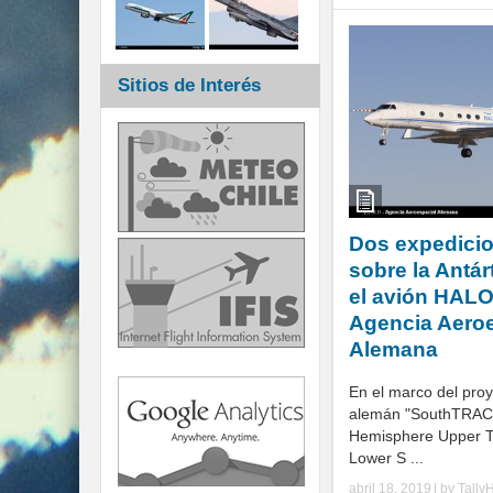
Sitios de Interés
Dos expedici
sobre la Antárt
el avión HALO
Agencia Aeroe
Alemana
En el marco del proye
alemán "SouthTRAC"
Hemisphere Upper 
Lower S ...
abril 18, 2019
| by
Tally