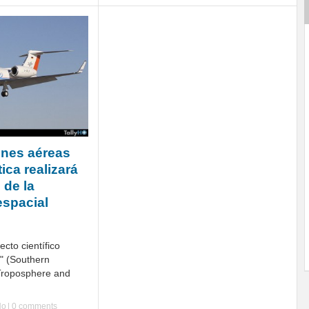
ones aéreas
ica realizará
 de la
spacial
cto científico
 (Southern
Troposphere and
Ho
|
0 comments