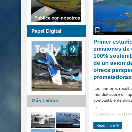
Papel Digital
Primer estudi
emisiones de
100% sostenib
de un avión d
ofrece perspe
prometedoras
Los primeros result
mundial sobre el imp
Más Leídos
combustible de avia
...
noviembre 29, 2021
| b
Read more