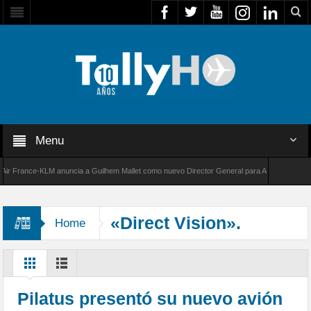
Menu
France-KLM anuncia a Guilhem Mallet como nuevo Director General para América Latina
000 de Bombardier establece un nuevo récord de velocidad entre Los Ángeles y Farnboroug
«Direct Vision».
Home
Pilatus presentó su nuevo avión