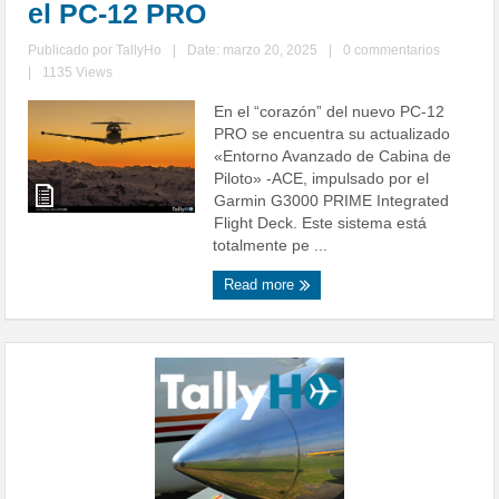
el PC-12 PRO
Publicado por
TallyHo
|
Date: marzo 20, 2025
|
0 commentarios
|
1135 Views
En el “corazón” del nuevo PC-12
PRO se encuentra su actualizado
«Entorno Avanzado de Cabina de
Piloto» -ACE, impulsado por el
Garmin G3000 PRIME Integrated
Flight Deck. Este sistema está
totalmente pe ...
Read more