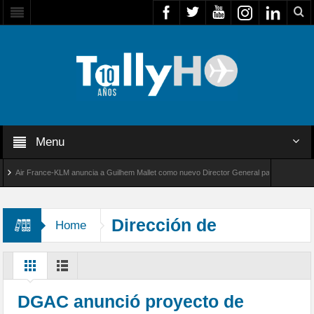
Menu
Air France-KLM anuncia a Guilhem Mallet como nuevo Director General para América Latina
al 8000 de Bombardier establece un nuevo récord de velocidad entre Los Ángeles y Farnbo
Dirección de
Home
Aeropuertos
DGAC anunció proyecto de