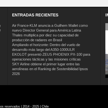
ENTRADAS RECIENTES
I
a
Air France-KLM anuncia a Guilhem Mallet como
nuevo Director General para América Latina
l
Thales multiplica por diez su capacidad de
producción de radares en Brasil
Ampliando el horizonte: Dentro del vuelo de
desarrollo más largo del A350-1000ULR
EKOLOT presentó ZEUS PHOENIX PX-100 para
operaciones tácticas y las misiones críticas
Air France-KLM anuncia a Guilhem
SKY Airline obtiene el primer lugar entre las
Mallet como nuevo Director General
aerolíneas en el Ranking de Sostenibilidad Ipsos
para América Latina
2026
s reservados | 2014 - 2025 | Chile