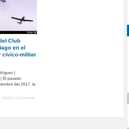
del Club
iago en el
 cívico-militar
dríguez |
 | El pasado
iembre del 2017, la
y
TallyHo
|
0 comments