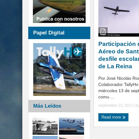
Papel Digital
Participación 
Aéreo de Sant
desfile escolar
de La Reina
Por José Nicolás Ro
Colaborador TallyHo
miércoles 13 de sept
comu ...
Más Leídos
septiembre 15, 2017
| b
Read more