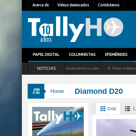
Acerca de
Videos destacados
Contáctenos
PAPEL DIGITAL
COLUMNISTAS
EFEMÉRIDES
NOTICIAS
 Mallet como nuevo Director General para América Latina
Thales multiplica por die
Diamond D20
Home
Grid
L