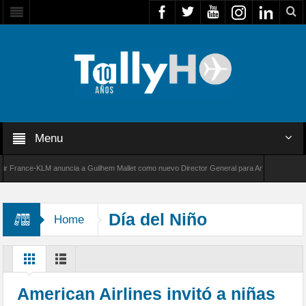
Menu
rance-KLM anuncia a Guilhem Mallet como nuevo Director General para América Latina
00 de Bombardier establece un nuevo récord de velocidad entre Los Ángeles y Farnborough
Día del Niño
Home
American Airlines invitó a niñas