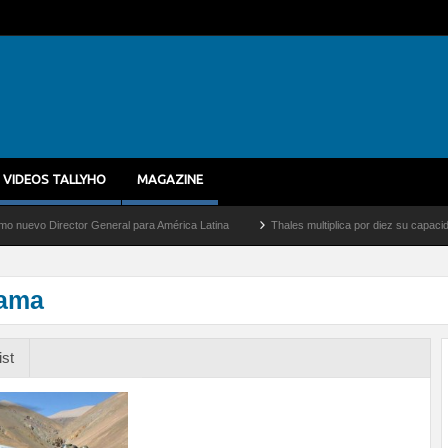
VIDEOS TALLYHO
MAGAZINE
Director General para América Latina
Thales multiplica por diez su capacidad de pr
cama
ist