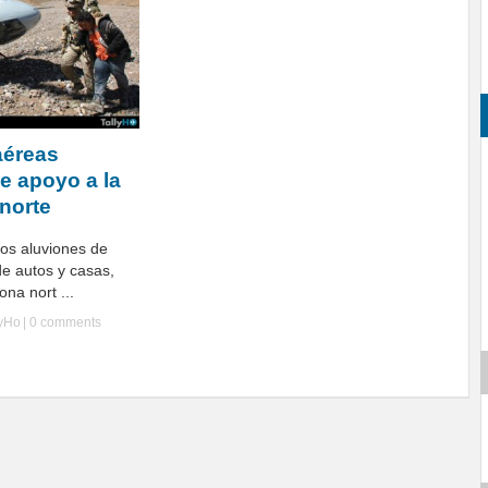
aéreas
e apoyo a la
 norte
los aluviones de
de autos y casas,
na nort ...
lyHo
|
0 comments