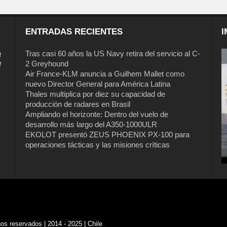
ENTRADAS RECIENTES
I
a
Tras casi 60 años la US Navy retira del servicio al C-
2 Greyhound
l
Air France-KLM anuncia a Guilhem Mallet como
nuevo Director General para América Latina
Thales multiplica por diez su capacidad de
producción de radares en Brasil
Ampliando el horizonte: Dentro del vuelo de
desarrollo más largo del A350-1000ULR
EKOLOT presentó ZEUS PHOENIX PX-100 para
Tras casi 60 años la US Navy retira del
operaciones tácticas y las misiones críticas
servicio al C-2 Greyhound
s reservados | 2014 - 2025 | Chile