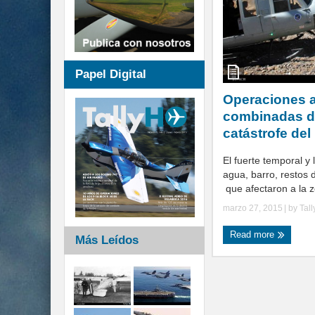
Papel Digital
Operaciones 
combinadas d
catástrofe del
El fuerte temporal y 
agua, barro, restos 
que afectaron a la zo
marzo 27, 2015
| by
Tal
Read more
Más Leídos