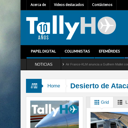
Acerca de
Videos destacados
Contáctenos
PAPEL DIGITAL
COLUMNISTAS
EFEMÉRIDES
NOTICIAS
del servicio al C-2 Greyhound
Air France-KLM anuncia a Guilhem Mallet como nuevo 
Desierto de Ata
Home
Grid
L