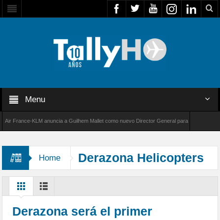
Menu
 France-KLM anuncia a Guilhem Mallet como nuevo Director General para América Latina
 8000 de Bombardier establece un nuevo récord de velocidad entre Los Ángeles y Farnborou
Derazona Helicopters
Home
Derazona será el primer