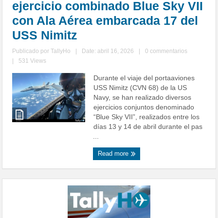
ejercicio combinado Blue Sky VII
con Ala Aérea embarcada 17 del
USS Nimitz
Publicado por
TallyHo
|
Date: abril 16, 2026
|
0 commentarios
|
531 Views
Durante el viaje del portaaviones
USS Nimitz (CVN 68) de la US
Navy, se han realizado diversos
ejercicios conjuntos denominado
“Blue Sky VII”, realizados entre los
días 13 y 14 de abril durante el pas
...
Read more