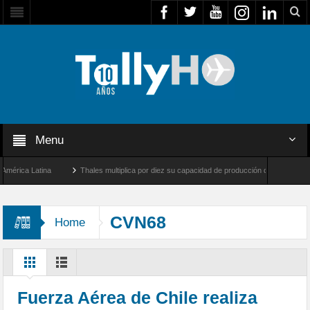
Menu
ica Latina
Thales multiplica por diez su capacidad de producción de radares en Bras
geles y Farnborough, Reino Unido
Airbus U030 Flexrotor inicia sus operaciones con
CVN68
Home
Fuerza Aérea de Chile realiza