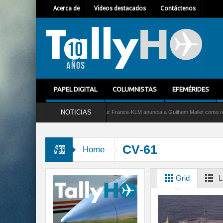
Acerca de
Videos destacados
Contáctenos
PAPEL DIGITAL
COLUMNISTAS
EFEMÉRIDES
NOTICIAS
 servicio al C-2 Greyhound
Air France-KLM anuncia a Guilhem Mallet como nuevo Dir
CV-61
Home
Grid
L