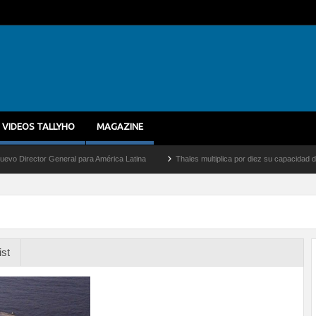
VIDEOS TALLYHO
MAGAZINE
ector General para América Latina
Thales multiplica por diez su capacidad de produ
ist