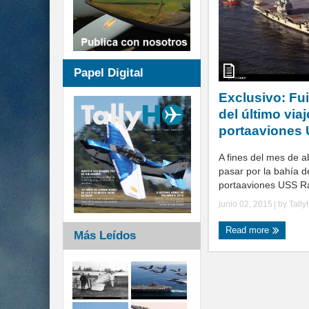
Papel Digital
Exclusivo: Fu
del último viaj
portaaviones
A fines del mes de a
pasar por la bahía d
portaaviones USS Ra
junio 02, 2015
| by
Tall
Read more
Más Leídos