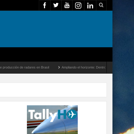
cción de radares en Brasil
Ampliando el horizonte: Dentro del vuelo de desarrollo m