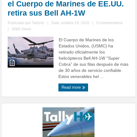
el Cuerpo de Marines de EE.UU.
retira sus Bell AH-1W
Publicado por
TallyHo
|
Date: octubre 19, 2020
|
0 commentarios
|
3668 Views
El Cuerpo de Marines de los
Estados Unidos, (USMC) ha
retirado oficialmente los
helicópteros Bell AH-1W “Super
Cobra” de sus filas después de más
de 30 años de servicio confiable.
Estos venerables hel ...
Read more