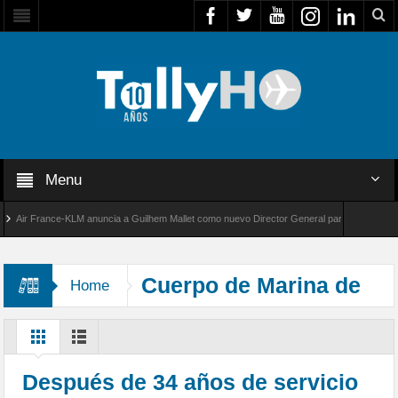
Menu
r France-KLM anuncia a Guilhem Mallet como nuevo Director General para América Latina
 8000 de Bombardier establece un nuevo récord de velocidad entre Los Ángeles y Farnboro
Cuerpo de Marina de
Home
EE.UU.
Después de 34 años de servicio