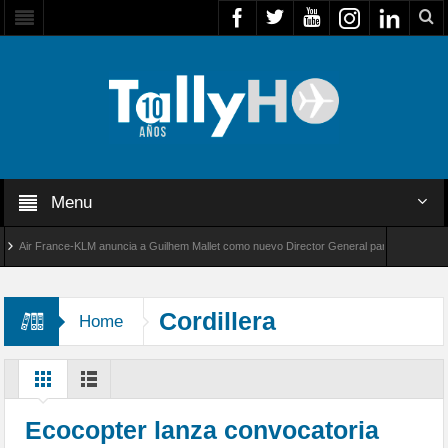
Menu
ir France-KLM anuncia a Guilhem Mallet como nuevo Director General para América Latina
l 8000 de Bombardier establece un nuevo récord de velocidad entre Los Ángeles y Farnbor
Cordillera
Home
Ecocopter lanza convocatoria