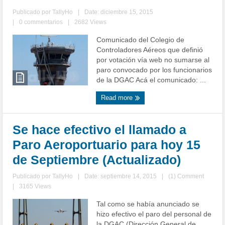
Publicado por
TallyHo
|
Date: diciembre 15, 2015
|
0 commentarios
|
2682 Views
Comunicado del Colegio de
Controladores Aéreos que definió
por votación vía web no sumarse al
paro convocado por los funcionarios
de la DGAC Acá el comunicado: ...
Read more
Se hace efectivo el llamado a
Paro Aeroportuario para hoy 15
de Septiembre (Actualizado)
Publicado por
TallyHo
|
Date: septiembre 14, 2015
|
(1) Comment
|
3165 Views
Tal como se había anunciado se
hizo efectivo el paro del personal de
la DGAC (Dirección General de