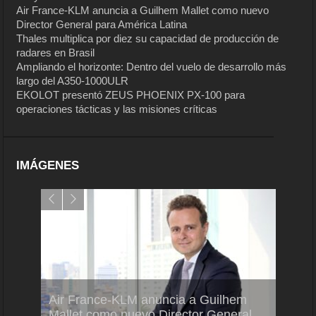
Air France-KLM anuncia a Guilhem Mallet como nuevo
Director General para América Latina
Thales multiplica por diez su capacidad de producción de
radares en Brasil
Ampliando el horizonte: Dentro del vuelo de desarrollo más
largo del A350-1000ULR
EKOLOT presentó ZEUS PHOENIX PX-100 para
operaciones tácticas y las misiones críticas
IMÁGENES
Air France-KLM anuncia a Guilhem
Thale
ra del
Mallet como nuevo Director General
capac