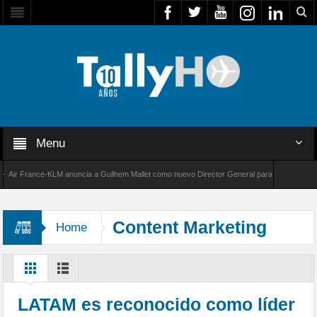
Menu
r France-KLM anuncia a Guilhem Mallet como nuevo Director General para América Latina
 8000 de Bombardier establece un nuevo récord de velocidad entre Los Ángeles y Farnborou
Content Marketing
Home
Awards 2017
LATAM es reconocido como líder