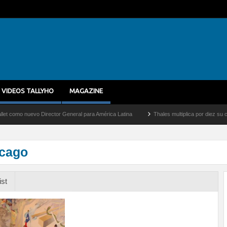
VIDEOS TALLYHO
MAGAZINE
nuevo Director General para América Latina
Thales multiplica por diez su capacida
icago
ist