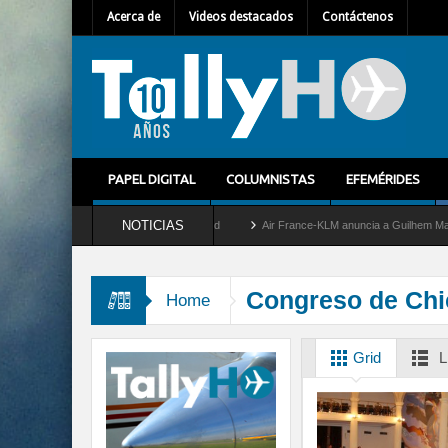
Acerca de
Videos destacados
Contáctenos
PAPEL DIGITAL
COLUMNISTAS
EFEMÉRIDES
NOTICIAS
retira del servicio al C-2 Greyhound
Air France-KLM anuncia a Guilhem Mallet como 
Congreso de Ch
Home
Grid
L