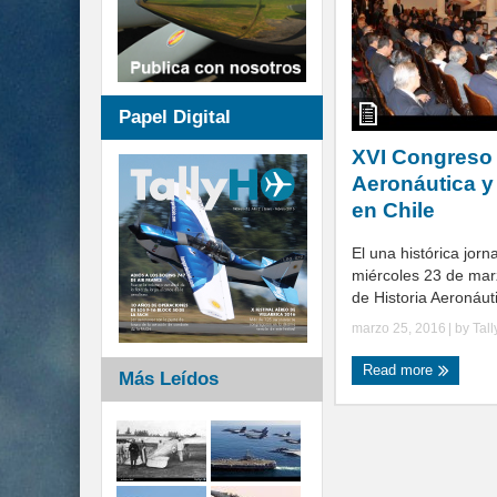
Papel Digital
XVI Congreso 
Aeronáutica y
en Chile
El una histórica jorna
miércoles 23 de mar
de Historia Aeronáuti
marzo 25, 2016
| by
Tal
Read more
Más Leídos