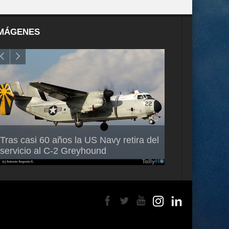
MÁGENES
Air France-KLM anuncia a Guilhem
Thales multipl
Tras casi 60 años la US Navy retira del
Mallet como nuevo Director General
capacidad de 
servicio al C-2 Greyhound
para América Latina
en Brasil