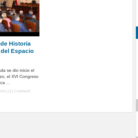
de Historia
 del Espacio
da se dio inicio el
zo, el XVI Congreso
ca ...
lyHo
|
(1) Comment