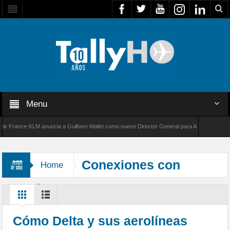
Menu
France-KLM anuncia a Guilhem Mallet como nuevo Director General para América Latina
000 de Bombardier establece un nuevo récord de velocidad entre Los Ángeles y Farnboroug
Conexiones con
Home
Aerolíneas Socias
Cómo Delta y sus aerolíneas