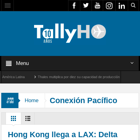
Menu
rica Latina
Thales multiplica por diez su capacidad de producción de radares en Bra
ngeles y Farnborough, Reino Unido
Airbus U030 Flexrotor inicia sus operaciones co
Conexión Pacífico
Home
Hong Kong llega a LAX: Delta