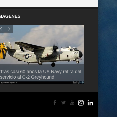
MÁGENES
Air France-KLM anuncia a Guilhem
Thales multipl
Tras casi 60 años la US Navy retira del
Mallet como nuevo Director General
capacidad de 
servicio al C-2 Greyhound
para América Latina
en Brasil