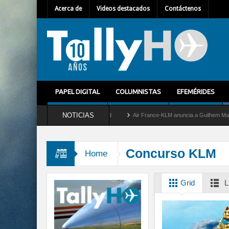
Acerca de
Videos destacados
Contáctenos
PAPEL DIGITAL
COLUMNISTAS
EFEMÉRIDES
NOTICIAS
etira del servicio al C-2 Greyhound
Air France-KLM anuncia a Guilhem Mallet como 
Concurso KLM
Home
Grid
L