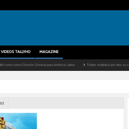
VIDEOS TALLYHO
MAGAZINE
nuevo Director General para América Latina
Thales multiplica por diez su capacidad
ist