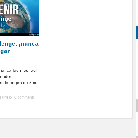
lenge: ¡nunca
egar
nunca fue más fácil.
ponder
s de origen de 5 so
TallyHo
|
0 comments