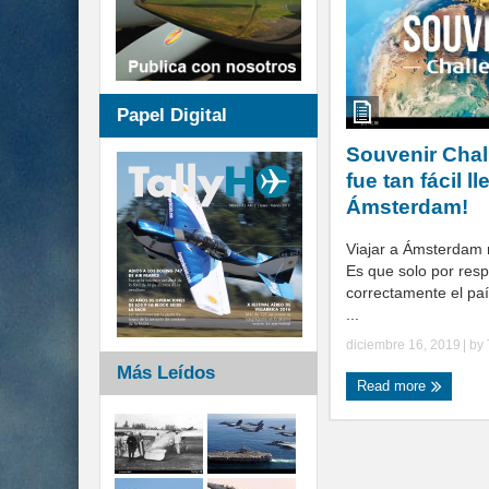
Papel Digital
Souvenir Chal
fue tan fácil ll
Ámsterdam!
Viajar a Ámsterdam 
Es que solo por res
correctamente el paí
...
diciembre 16, 2019
| by
Más Leídos
Read more