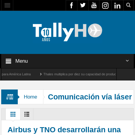
Menu
 América Latina
Thales multiplica por diez su capacidad de producción de radares en
os Ángeles y Farnborough, Reino Unido
Airbus U030 Flexrotor inicia sus operacione
Comunicación vía láser
Home
Airbus y TNO desarrollarán una