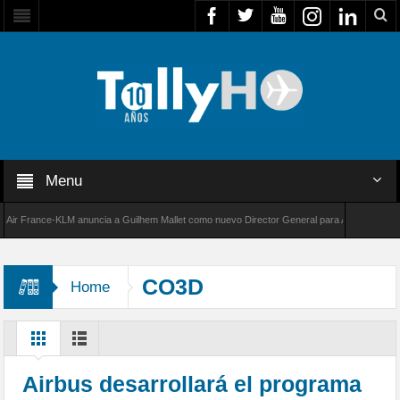
Menu
 France-KLM anuncia a Guilhem Mallet como nuevo Director General para América Latina
8000 de Bombardier establece un nuevo récord de velocidad entre Los Ángeles y Farnborou
CO3D
Home
Airbus desarrollará el programa