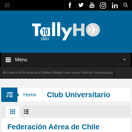
Menu
 France-KLM anuncia a Guilhem Mallet como nuevo Director General para América Latina
8000 de Bombardier establece un nuevo récord de velocidad entre Los Ángeles y Farnborou
Club Universitario
Home
Aviación
Federación Aérea de Chile