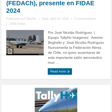
(FEDACh), presente en FIDAE
2024
Publicado por
TallyHo
|
Date: abril 26, 2024
|
0 commentarios
|
2659 Views
Por José Nicolás Rodríguez |
Equipo TallyHo Imágenes: Antonio
Beghello y José Nicolás Rodríguez
Nuevamente la Federación Aérea
de Chile, no quiso ausentarse de
este importante salón aeronáutico
mun ...
Read more