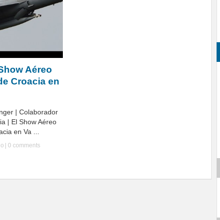
 Show Aéreo
de Croacia en
nger | Colaborador
ia | El Show Aéreo
cia en Va ...
Ho
|
0 comments