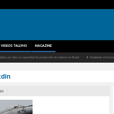
VIDEOS TALLYHO
MAGAZINE
or diez su capacidad de producción de radares en Brasil
Ampliando el horizonte: Den
zdin
ist