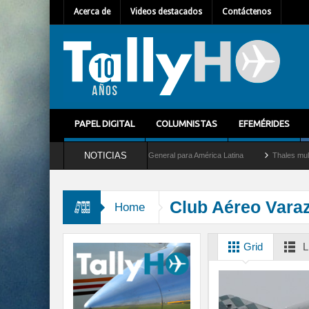
Acerca de
Videos destacados
Contáctenos
PAPEL DIGITAL
COLUMNISTAS
EFEMÉRIDES
NOTICIAS
uilhem Mallet como nuevo Director General para América Latina
Thales multiplica p
Club Aéreo Vara
Home
Grid
L