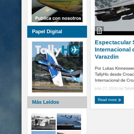
Papel Digital
Espectacular
Internacional 
Varazdin
Por Lukas Kinneswe
TallyHo desde Croac
Internacional de Croa
julio 27, 2018
| by
Tally
Read more
Más Leídos