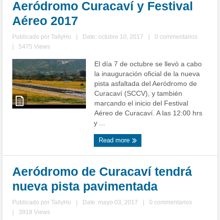
Aeródromo Curacaví y Festival
Aéreo 2017
Publicado por
TallyHo
|
Date: octubre 10, 2017
|
0 commentarios
|
5475 Views
El día 7 de octubre se llevó a cabo
la inauguración oficial de la nueva
pista asfaltada del Aeródromo de
Curacaví (SCCV), y también
marcando el inicio del Festival
Aéreo de Curacaví. A las 12:00 hrs
y ...
Read more
Aeródromo de Curacaví tendrá
nueva pista pavimentada
Publicado por
TallyHo
|
Date: mayo 03, 2017
|
0 commentarios
|
3918 Views