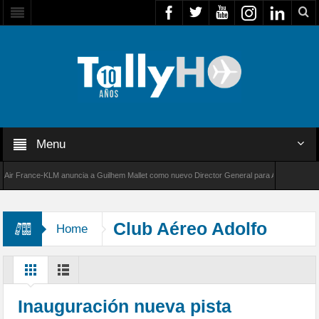
Menu
France-KLM anuncia a Guilhem Mallet como nuevo Director General para América Latina
000 de Bombardier establece un nuevo récord de velocidad entre Los Ángeles y Farnboroug
Club Aéreo Adolfo
Home
Menadier
Inauguración nueva pista