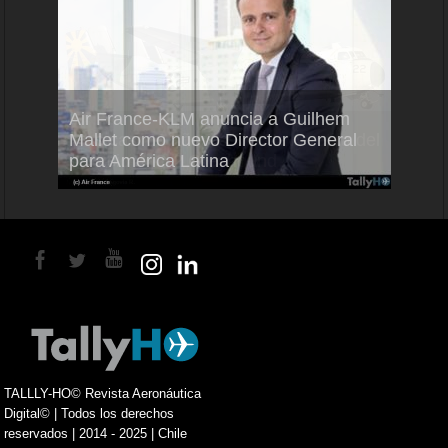
Air France-KLM anuncia a Guilhem
Thale
ra del
Mallet como nuevo Director General
capac
para América Latina
en Br
TALLLY-HO© Revista Aeronáutica
Digital© | Todos los derechos
reservados | 2014 - 2025 | Chile