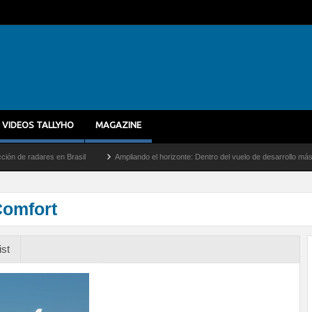
VIDEOS TALLYHO
MAGAZINE
adares en Brasil
Ampliando el horizonte: Dentro del vuelo de desarrollo más largo 
Comfort
ist