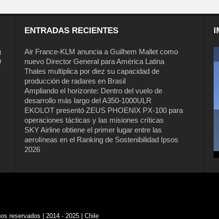
ENTRADAS RECIENTES
I
a
Air France-KLM anuncia a Guilhem Mallet como
nuevo Director General para América Latina
l
Thales multiplica por diez su capacidad de
producción de radares en Brasil
Ampliando el horizonte: Dentro del vuelo de
desarrollo más largo del A350-1000ULR
EKOLOT presentó ZEUS PHOENIX PX-100 para
operaciones tácticas y las misiones críticas
Air France-KLM anuncia a Guilhem
SKY Airline obtiene el primer lugar entre las
Mallet como nuevo Director General
aerolíneas en el Ranking de Sostenibilidad Ipsos
para América Latina
2026
s reservados | 2014 - 2025 | Chile