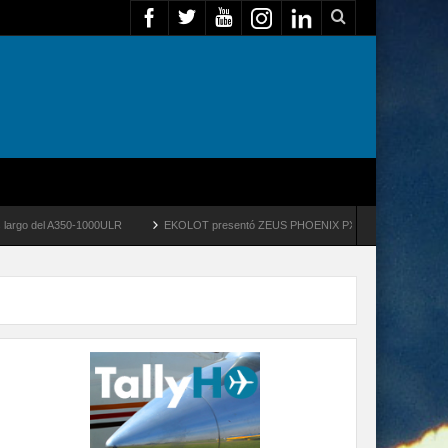
del A350-1000ULR
EKOLOT presentó ZEUS PHOENIX PX-100 para operaciones tácticas