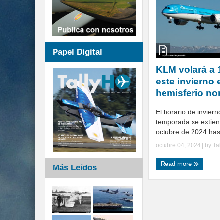
Papel Digital
KLM volará a 
este invierno 
hemisferio no
El horario de invier
temporada se extien
octubre de 2024 hast
octubre 04, 2024
| by
Ta
Read more
Más Leídos