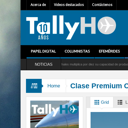
Acerca de
Videos destacados
Contáctenos
PAPEL DIGITAL
COLUMNISTAS
EFEMÉRIDES
NOTICIAS
eral para América Latina
Thales multiplica por diez su capacidad de producción de r
Clase Premium 
Home
Grid
L