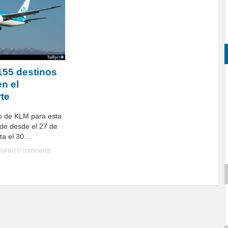
155 destinos
en el
rte
no de KLM para esta
de desde el 27 de
a el 30 ...
llyHo
|
0 comments