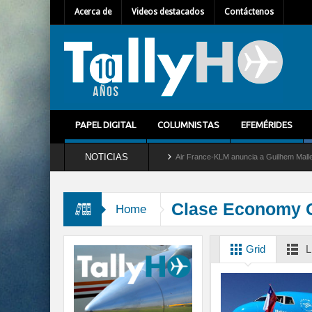
Acerca de
Videos destacados
Contáctenos
PAPEL DIGITAL
COLUMNISTAS
EFEMÉRIDES
NOTICIAS
ira del servicio al C-2 Greyhound
Air France-KLM anuncia a Guilhem Mallet como nu
Clase Economy 
Home
Grid
L