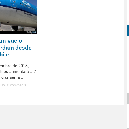
un vuelo
erdam desde
hile
viembre de 2018,
lines aumentará a 7
cias sema ...
yHo
|
0 comments