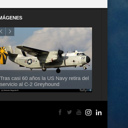
MÁGENES
Air France-KLM anuncia a Guilhem
Thales multipl
Tras casi 60 años la US Navy retira del
Mallet como nuevo Director General
capacidad de 
servicio al C-2 Greyhound
para América Latina
en Brasil