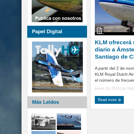
Papel Digital
KLM ofrecerá 
diario a Ámst
Santiago de C
A partir del 2 de no
KLM Royal Dutch Air
el número de frecuen
enero 30, 2018
| by
Tall
Read more
Más Leídos