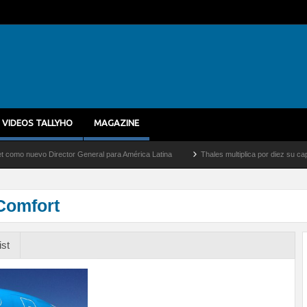
VIDEOS TALLYHO
MAGAZINE
evo Director General para América Latina
Thales multiplica por diez su capacidad d
Comfort
ist