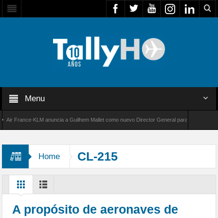
Menu
r France-KLM anuncia a Guilhem Mallet como nuevo Director General para América Latina
 8000 de Bombardier establece un nuevo récord de velocidad entre Los Ángeles y Farnboro
CL-215
Home
A propósito de aeronaves de