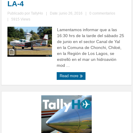
LA-4
Publicado por
TallyHo
|
Date: junio 26, 2016
|
0 commentarios
|
5915 Views
Lamentamos informar que a las
16:30 hrs de la tarde del sábado 25
de junio en el sector Canal de Yal
en la Comuna de Chonchi, Chiloé,
en la Región de Los Lagos, se
estrelló en el mar un hidroavión
mod ...
Read more