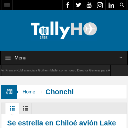
Menu
France-KLM anuncia a Guilhem Mallet como nuevo Director General para América Latina
8000 de Bombardier establece un nuevo récord de velocidad entre Los Ángeles y Farnboroug
Chonchi
Home
Se estrella en Chiloé avión Lake