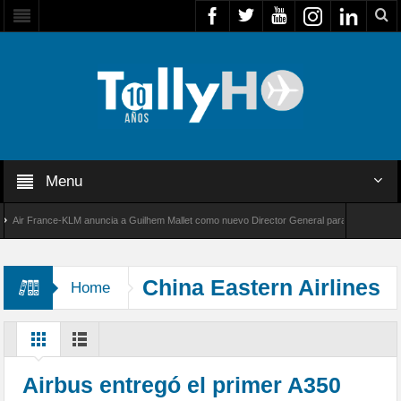
Menu
r France-KLM anuncia a Guilhem Mallet como nuevo Director General para América Latina
 8000 de Bombardier establece un nuevo récord de velocidad entre Los Ángeles y Farnboro
China Eastern Airlines
Home
Airbus entregó el primer A350