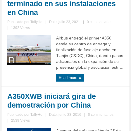
terminado en sus instalaciones
en China
Publicado por
TallyHo
|
Date: julio 23, 2021
|
0 commentarios
|
1392 Views
Airbus entregó el primer A350
desde su centro de entrega y
finalización de fuselaje ancho en
Tianjin (C&DC), China, dando pasos
adicionales en la expansión de su
presencia global y asociación estr ...
Read more
A350XWB iniciará gira de
demostración por China
Publicado por
TallyHo
|
Date: junio 23, 2016
|
0 commentarios
|
2539 Views
A contar del próximo sábado 25 de