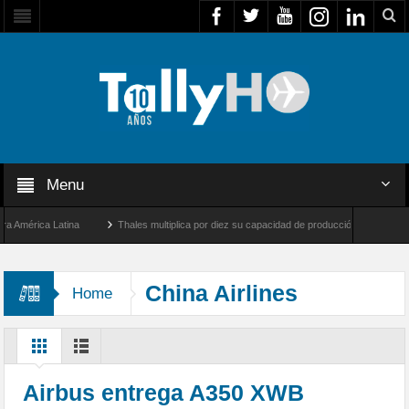
Menu
mérica Latina
Thales multiplica por diez su capacidad de producción de radares en Br
 Ángeles y Farnborough, Reino Unido
Airbus U030 Flexrotor inicia sus operaciones 
China Airlines
Home
Airbus entrega A350 XWB