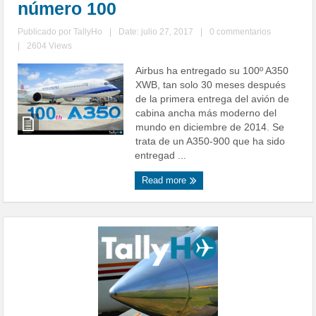
número 100
Publicado por
TallyHo
|
Date: julio 27, 2017
|
0 commentarios
|
2604 Views
Airbus ha entregado su 100º A350
XWB, tan solo 30 meses después
de la primera entrega del avión de
cabina ancha más moderno del
mundo en diciembre de 2014. Se
trata de un A350-900 que ha sido
entregad ...
Read more