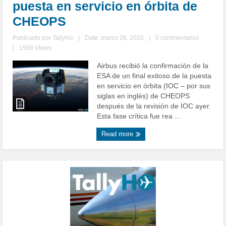
puesta en servicio en órbita de
CHEOPS
Publicado por
TallyHo
|
Date: marzo 26, 2020
|
0 commentarios
|
1568 Views
Airbus recibió la confirmación de la
ESA de un final exitoso de la puesta
en servicio en órbita (IOC – por sus
siglas en inglés) de CHEOPS
después de la revisión de IOC ayer.
Esta fase crítica fue rea ...
Read more