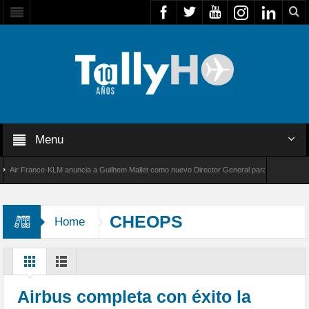
Menu
r France-KLM anuncia a Guilhem Mallet como nuevo Director General para América Latina
 8000 de Bombardier establece un nuevo récord de velocidad entre Los Ángeles y Farnboro
CHEOPS
Home
Airbus completa con éxito la