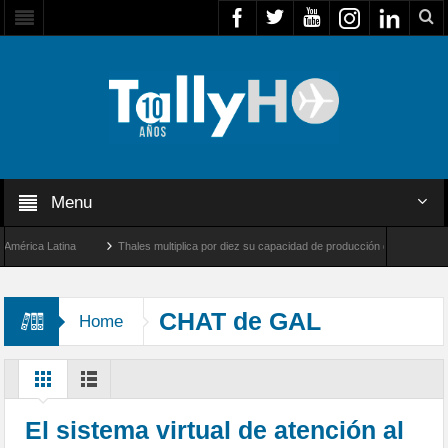
Menu
ica Latina
Thales multiplica por diez su capacidad de producción de radares en Bras
geles y Farnborough, Reino Unido
Airbus U030 Flexrotor inicia sus operaciones con
CHAT de GAL
Home
El sistema virtual de atención al