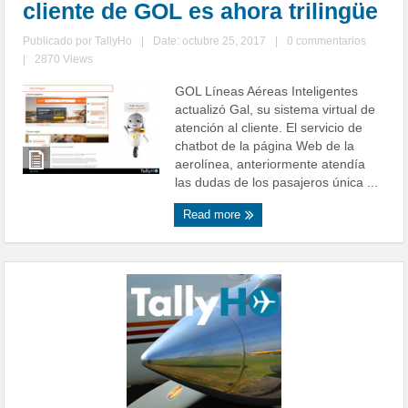
cliente de GOL es ahora trilingüe
Publicado por
TallyHo
|
Date: octubre 25, 2017
|
0 commentarios
|
2870 Views
GOL Líneas Aéreas Inteligentes
actualizó Gal, su sistema virtual de
atención al cliente. El servicio de
chatbot de la página Web de la
aerolínea, anteriormente atendía
las dudas de los pasajeros única ...
Read more