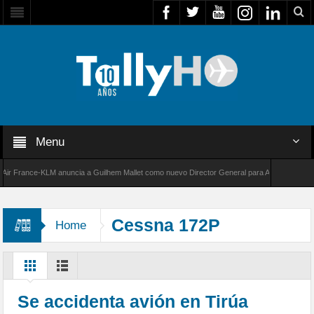
Menu
France-KLM anuncia a Guilhem Mallet como nuevo Director General para América Latina
000 de Bombardier establece un nuevo récord de velocidad entre Los Ángeles y Farnboroug
Cessna 172P
Home
Se accidenta avión en Tirúa