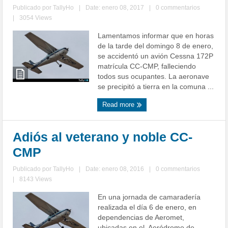
Publicado por
TallyHo
|
Date: enero 08, 2017
|
0 commentarios
|
3054 Views
Lamentamos informar que en horas
de la tarde del domingo 8 de enero,
se accidentó un avión Cessna 172P
matrícula CC-CMP, falleciendo
todos sus ocupantes. La aeronave
se precipitó a tierra en la comuna ...
Read more
Adiós al veterano y noble CC-
CMP
Publicado por
TallyHo
|
Date: enero 08, 2016
|
0 commentarios
|
8143 Views
En una jornada de camaradería
realizada el día 6 de enero, en
dependencias de Aeromet,
ubicadas en el Aeródromo de