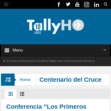
Menu
Air France-KLM anuncia a Guilhem Mallet como nuevo Director General para América Latina
al 8000 de Bombardier establece un nuevo récord de velocidad entre Los Ángeles y Farnbo
Centenario del Cruce
Home
de la Cordillera de Los Andes en
Globo
Conferencia ”Los Primeros