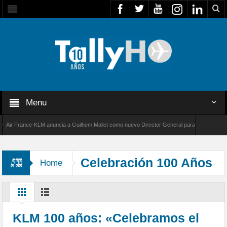
Menu
r France-KLM anuncia a Guilhem Mallet como nuevo Director General para América Latina
 8000 de Bombardier establece un nuevo récord de velocidad entre Los Ángeles y Farnboro
Celebración 100 Años
Home
KLM
KLM 100 años: «Celebramos el