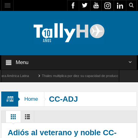
Menu
América Latina
Thales multiplica por diez su capacidad de producción de radares en 
s Ángeles y Farnborough, Reino Unido
Airbus U030 Flexrotor inicia sus operaciones
CC-ADJ
Home
Adiós al veterano y noble CC-