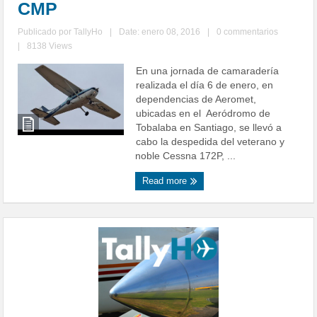
CMP
Publicado por
TallyHo
|
Date: enero 08, 2016
|
0 commentarios
|
8138 Views
En una jornada de camaradería
realizada el día 6 de enero, en
dependencias de Aeromet,
ubicadas en el Aeródromo de
Tobalaba en Santiago, se llevó a
cabo la despedida del veterano y
noble Cessna 172P, ...
Read more