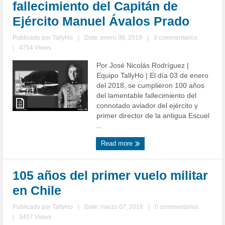
fallecimiento del Capitán de
Ejército Manuel Ávalos Prado
Publicado por
TallyHo
|
Date: enero 08, 2019
|
0 commentarios
|
4754 Views
Por José Nicolás Rodríguez |
Equipo TallyHo | El día 03 de enero
del 2018, se cumplieron 100 años
del lamentable fallecimiento del
connotado aviador del ejército y
primer director de la antigua Escuel
...
Read more
105 años del primer vuelo militar
en Chile
Publicado por
TallyHo
|
Date: marzo 07, 2018
|
0 commentarios
|
3437 Views