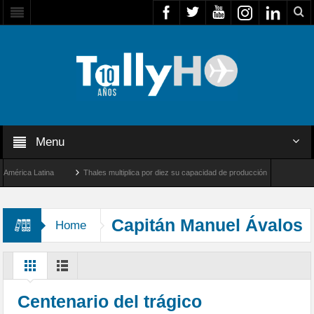
Menu
ica Latina
Thales multiplica por diez su capacidad de producción de radares en Bras
geles y Farnborough, Reino Unido
Airbus U030 Flexrotor inicia sus operaciones con
Capitán Manuel Ávalos
Home
Prado
Centenario del trágico