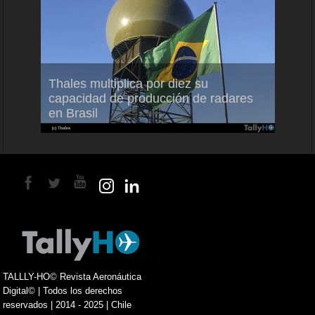
em
Thales multiplica por diez su
Ampli
ral
capacidad de producción de radares
vuelo
en Brasil
A350
TALLLY-HO© Revista Aeronáutica
Digital© | Todos los derechos
reservados | 2014 - 2025 | Chile