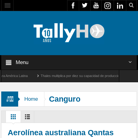
Menu
mérica Latina
Thales multiplica por diez su capacidad de producción de radares en B
 Ángeles y Farnborough, Reino Unido
Airbus U030 Flexrotor inicia sus operaciones 
Canguro
Home
Aerolínea australiana Qantas