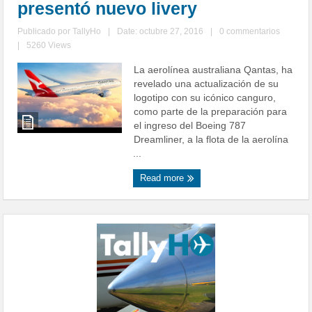
presentó nuevo livery
Publicado por
TallyHo
|
Date: octubre 27, 2016
|
0 commentarios
|
5260 Views
La aerolínea australiana Qantas, ha
revelado una actualización de su
logotipo con su icónico canguro,
como parte de la preparación para
el ingreso del Boeing 787
Dreamliner, a la flota de la aerolína
...
Read more